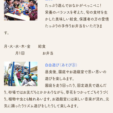
たっぷり遊んでおなかがぺっこぺこ！
栄養のバランスを考えた、旬の食材を生
かした美味しい給食、保護者の方の愛情
たっぷりの手作りお弁当をいただきま
す。
月・火・水・木・金 給食
月1回 お弁当
自由遊び（あそび③）
昼食後、園庭やお遊戯室で思い思いの
遊びを楽しみます。
園庭を走り回ったり、固定遊具で遊んだ
り、砂場ではお友だちとかかわりながら、草花をつかってごちそうづく
り。植物や虫とも触れあいます。お遊戯室には楽しい音楽が流れ、元
気に踊ったりリズム遊びをしたりして楽しみます。