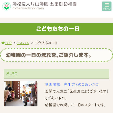
学校法人片山学園 五番町幼稚園
Gobanmachi Youchien
MENU
こどもたちの一日
TOP
＞
アルバム
＞
こどもたちの一日
幼稚園の一日の流れを、ご紹介します。
８：３０
登園開始 先生方とのごあいさつ
玄関で元気に「先生おはようございます」
とごあいさつ。
幼稚園での楽しい一日のスタートです。